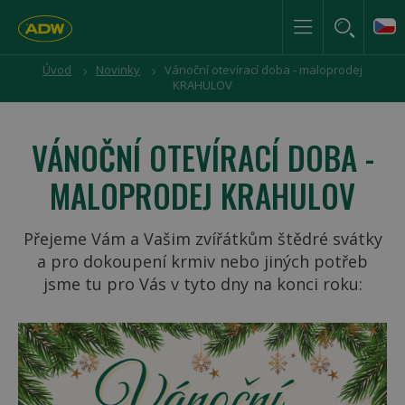
Úvod
Novinky
Vánoční otevírací doba - maloprodej
KRAHULOV
VÁNOČNÍ OTEVÍRACÍ DOBA -
MALOPRODEJ KRAHULOV
Přejeme Vám a Vašim zvířátkům štědré svátky
a pro dokoupení krmiv nebo jiných potřeb
jsme tu pro Vás v tyto dny na konci roku: