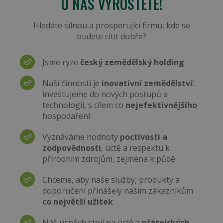
U NÁS VYROSTETE!
Hledáte silnou a prosperující firmu, kde se
budete cítit dobře?
Jsme ryze
český zemědělský holding
Naší činností je
inovativní zemědělství
:
investujeme do nových postupů a
technologií, s cílem co
nejefektivnějšího
hospodaření
Vyznáváme hodnoty
poctivosti a
zodpovědnosti
, úctě a respektu k
přírodním zdrojům, zejména k půdě
Chceme, aby naše služby, produkty a
doporučení přinášely našim zákazníkům
co největší užitek
Náš úspěch stojí na úctě a
přátelských