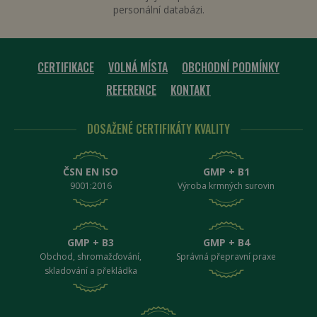
personální databázi.
CookieScriptConsent
4 týdny 2
CookieScript
dny
.adw.cz
CERTIFIKACE
VOLNÁ MÍSTA
OBCHODNÍ PODMÍNKY
REFERENCE
KONTAKT
DOSAŽENÉ CERTIFIKÁTY KVALITY
ČSN EN ISO
GMP + B1
9001:2016
Výroba krmných surovin
PHPSESSID
Zavřením
PHP.net
prohlížeče
eshop.adw.cz
GMP + B3
GMP + B4
Obchod, shromažďování,
Správná přepravní praxe
skladování a překládka