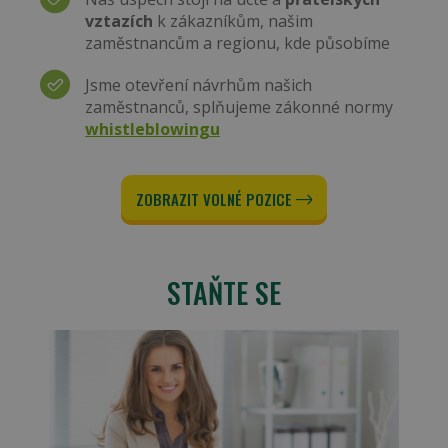
vztazích
k zákazníkům, našim
zaměstnancům a regionu, kde působíme
Jsme otevření návrhům našich
zaměstnanců, splňujeme zákonné normy
whistleblowingu
ZOBRAZIT VOLNÉ POZICE
STAŇTE SE