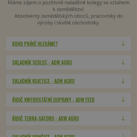
stránky nelze bez nezbytně nutných souborů
Máme zájem o pozitivně naladěné kolegy se vztahem
cookie správně používat.
k zemědělství.
Provider /
Absolventy zemědělských oborů, pracovníky do
Název
Vyprší
Doména
výroby i skvělé obchodníky.
__cf_bm
29 minut
Cloudflare
58 sekund
Inc.
.heureka.group
KOHO PRÁVĚ HLEDÁME?
SKLADNÍK SEDLEC - ADW AGRO
SKLADNÍK KOJETICE - ADW AGRO
__cf_bm
29 minut
Cloudflare
ŘIDIČ VNITROSTÁTNÍ DOPRAVY - ADW FEED
58 sekund
Inc.
.twitter.com
ŘIDIČ TERRA-GATORU - ADW AGRO