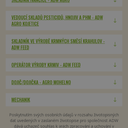
SKLADNÍK IVANČICE - ADW AGRO
VEDOUCÍ SKLADŮ PESTICIDŮ, HNOJIV A PHM - ADW
AGRO KOJETICE
VISITOR_PRIVACY_METADATA
5 měsíců 3
YouTube
týdny
.youtube.com
SKLADNÍK VE VÝROBĚ KRMNÝCH SMĚSÍ KRAHULOV -
ADW FEED
OPERÁTOR VÝROBY KRMIV - ADW FEED
DOJIČ/DOJIČKA - AGRO MOHELNO
MECHANIK
Poskytnutím svých osobních údajů v rozsahu životopisných
dat uvedených v zaslaném životopise pro společnost ADW
dává uchazeč souhlas k jejich zpracování a uchování v