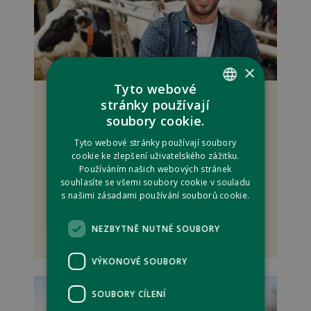
×
Tyto webové
PRACUJÍCÍM ABSOLVENTEM
stránky používají
CZECH
soubory cookie.
dáváme šanci absolventům všech stupňů
ENGLISH
vzdělání
Tyto webové stránky používají soubory
cookie ke zlepšení uživatelského zážitku.
vítáme absolventy zemědělských faktult
Používáním našich webových stránek
pomůžeme Vám získat zkušenosti a podílet
souhlasíte se všemi soubory cookie v souladu
se na vývoji špičkových zemědělských
s našimi zásadami používání souborů cookie.
technologií
podpoříme úspěšný start vaší kariéry
NEZBYTNĚ NUTNÉ SOUBORY
VÝKONOVÉ SOUBORY
SOUBORY CÍLENÍ