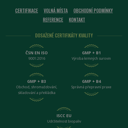
Provider /
Název
Vyprší
CERTIFIKACE
VOLNÁ MÍSTA
OBCHODNÍ PODMÍNKY
Doména
__cf_bm
29 minut
Cloudflare
REFERENCE
KONTAKT
58 sekund
Inc.
.heureka.group
DOSAŽENÉ CERTIFIKÁTY KVALITY
ČSN EN ISO
GMP + B1
9001:2016
Výroba krmných surovin
GMP + B3
GMP + B4
__cf_bm
29 minut
Cloudflare
58 sekund
Obchod, shromažďování,
Správná přepravní praxe
Inc.
.twitter.com
skladování a překládka
ISCC EU
Udržitelnost biopaliv