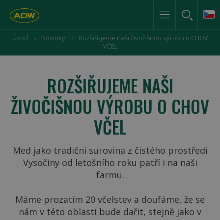
Úvod
Novinky
Rozšiřujeme naši živočišnou výrobu o CHOV
VČEL
ROZŠIŘUJEME NAŠI
ŽIVOČIŠNOU VÝROBU O CHOV
VČEL
Med jako tradiční surovina z čistého prostředí
Vysočiny od letošního roku patří i na naši
farmu.
Máme prozatím 20 včelstev a doufáme, že se
nám v této oblasti bude dařit, stejně jako v