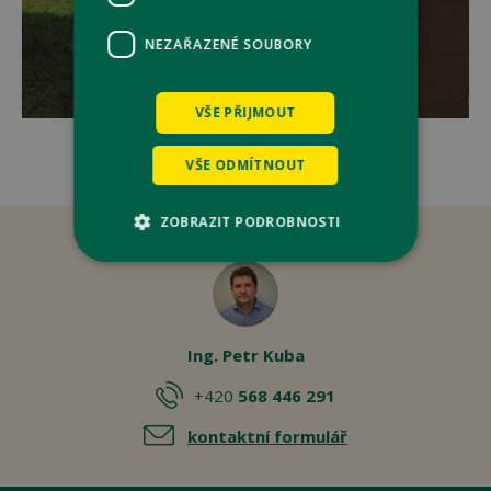
NEZAŘAZENÉ SOUBORY
VŠE PŘIJMOUT
VŠE ODMÍTNOUT
ZOBRAZIT PODROBNOSTI
Nezbytně nutné soubory
Výkonové soubory
Soubory cílení
Ing. Petr Kuba
Funkční soubory
Nezařazené soubory
+420
568 446 291
Nezbytně nutné soubory cookie umožňují
základní funkce webových stránek, jako je
kontaktní formulář
přihlášení uživatele a správa účtu. Webové
stránky nelze bez nezbytně nutných souborů
cookie správně používat.