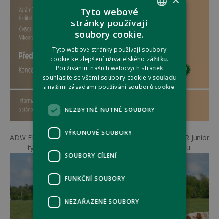
×
Tyto webové
stránky používají
CZECH
soubory cookie.
ENGLISH
Tyto webové stránky používají soubory
cookie ke zlepšení uživatelského zážitku.
Používáním našich webových stránek
souhlasíte se všemi soubory cookie v souladu
s našimi zásadami používání souborů cookie.
NEZBYTNĚ NUTNÉ SOUBORY
VÝKONOVÉ SOUBORY
ADW FEED je současně dlouhodobým partnerem ČESTR Junior
tým - mladých chovatelů českého strakatého skotu.
SOUBORY CÍLENÍ
FUNKČNÍ SOUBORY
NEZAŘAZENÉ SOUBORY