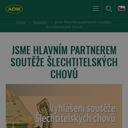
Úvod
Novinky
Jsme hlavním partnerem soutěže
šlechtitelských chovů
JSME HLAVNÍM PARTNEREM
SOUTĚŽE ŠLECHTITELSKÝCH
CHOVŮ