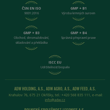
58 sekund
Inc.
.heureka.group
ČSN EN ISO
GMP + B1
9001:2016
Výroba krmných surovin
GMP + B3
GMP + B4
Obchod, shromažďování,
Správná přepravní praxe
skladování a překládka
__cf_bm
29 minut
Cloudflare
58 sekund
Inc.
.twitter.com
ISCC EU
Udržitelnost biopaliv
ADW HOLDING, A.S., ADW AGRO, A.S., ADW FEED, A.S.
Krahulov 76, 675 21 Okříšky, tel.: +420 568 835 111, e-mail:
info@adw.cz
VISITOR_PRIVACY_METADATA
5 měsíců 3
YouTube